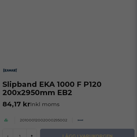
Slipband EKA 1000 F P120
200x2950mm EB2
84,17 kr
Inkl moms
20100012002000295002
LÄGG I VARUKORGEN
-
+