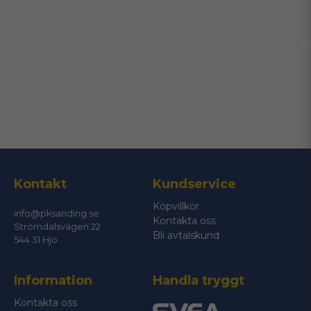
name
Namn
email
Mejladress
Ja, ni får publicera min fråga
Kontakt
Kundservice
Köpvillkor
info@pksanding.se
Kontakta oss
Strömdalsvägen 22
Bli avtalskund
544 31 Hjo
Information
Handla tryggt
Skicka fråga
Kontakta oss