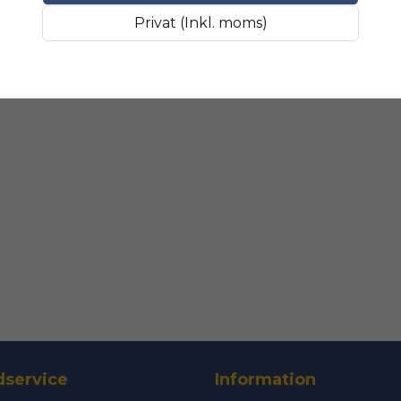
Fråga oss något om 
SLIPMATERIAL
Smala sl
Privat (Inkl. moms)
name
Namn
Ja, ni får public
service
Information