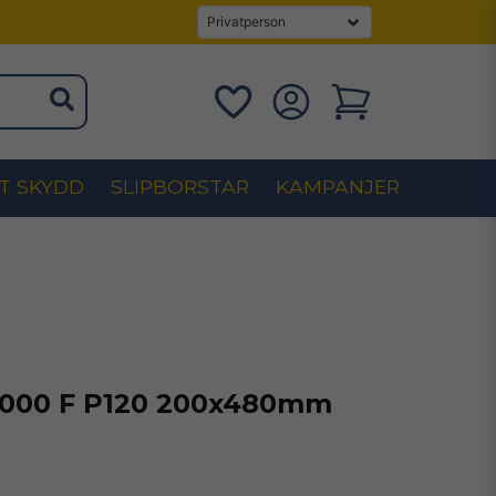
T SKYDD
SLIPBORSTAR
KAMPANJER
1000 F P120 200x480mm
s