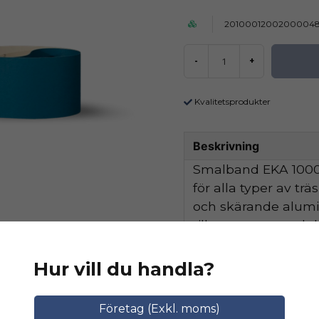
2010001200200004
-
+
Kvalitetsprodukter
Beskrivning
Smalband EKA 1000 
för alla typer av tr
och skärande alum
tillsammans med de
hög avverkningskapa
Hur vill du handla?
Ställ en produktfråga
Relaterade katego
Företag (Exkl. moms)
question