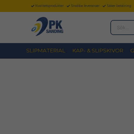
Kvalitetsprodukter
Snabba leveranser
Säker betalning
Sök...
SLIPMATERIAL
KAP- & SLIPSKIVOR
G