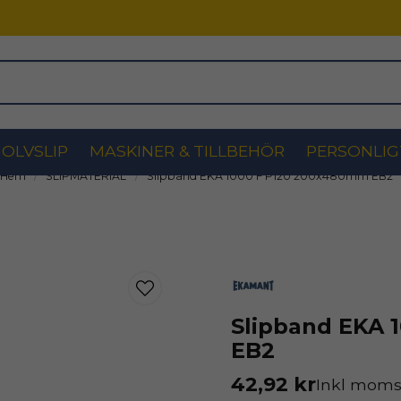
OLVSLIP
MASKINER & TILLBEHÖR
PERSONLIG
Hem
SLIPMATERIAL
Slipband EKA 1000 F P120 200x480mm EB2
Slipband EKA 
EB2
42,92 kr
Inkl mom