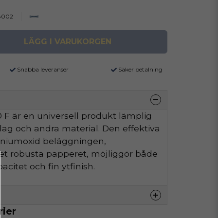
8002
LÄGG I VARUKORGEN
Snabba leveranser
Säker betalning
F är en universell produkt lämplig
äslag och andra material. Den effektiva
iniumoxid beläggningen,
t robusta papperet, möjliggör både
citet och fin ytfinish.
rier