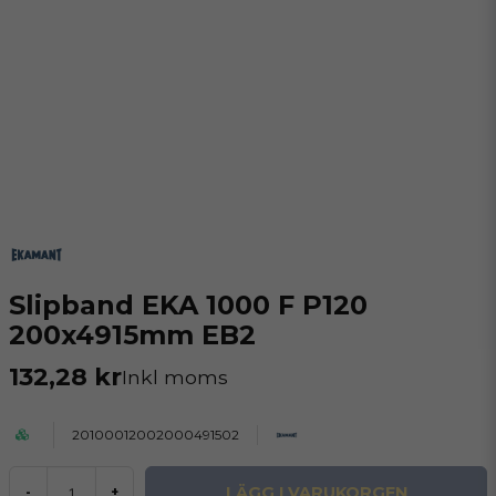
Slipband EKA 1000 F P120
200x4915mm EB2
132,28 kr
Inkl moms
20100012002000491502
LÄGG I VARUKORGEN
-
+