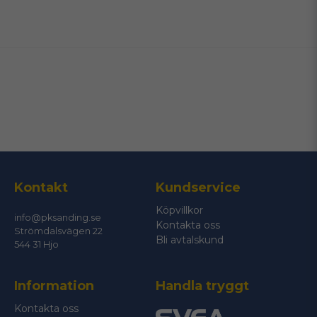
name
Namn
email
Mejladress
Ja, ni får publicera min fråga
Kontakt
Kundservice
Köpvillkor
info@pksanding.se
Kontakta oss
Strömdalsvägen 22
Bli avtalskund
544 31 Hjo
Information
Handla tryggt
Skicka fråga
Kontakta oss