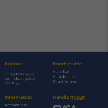
name
Namn
email
Mejladress
Ja, ni får publicera min fråga
Kontakt
Kundservice
Köpvillkor
info@pksanding.se
Kontakta oss
Strömdalsvägen 22
Bli avtalskund
544 31 Hjo
Information
Handla tryggt
Skicka fråga
Kontakta oss