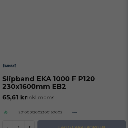
Slipband EKA 1000 F P120
230x1600mm EB2
65,61 kr
Inkl moms
20100012002300160002
LÄGG I VARUKORGEN
-
+