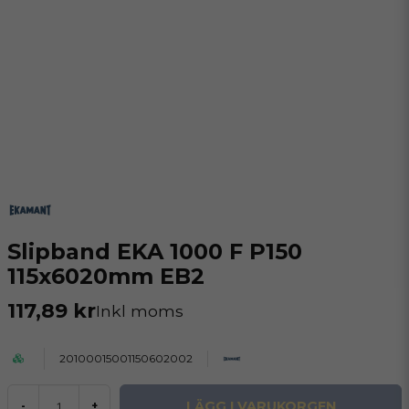
Slipband EKA 1000 F P150
115x6020mm EB2
117,89 kr
Inkl moms
20100015001150602002
LÄGG I VARUKORGEN
-
+