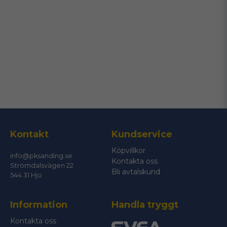
name
Namn
email
Mejladress
Ja, ni får publicera min fråga
Kontakt
Kundservice
Köpvillkor
info@pksanding.se
Kontakta oss
Strömdalsvägen 22
Bli avtalskund
544 31 Hjo
Information
Handla tryggt
Skicka fråga
Kontakta oss