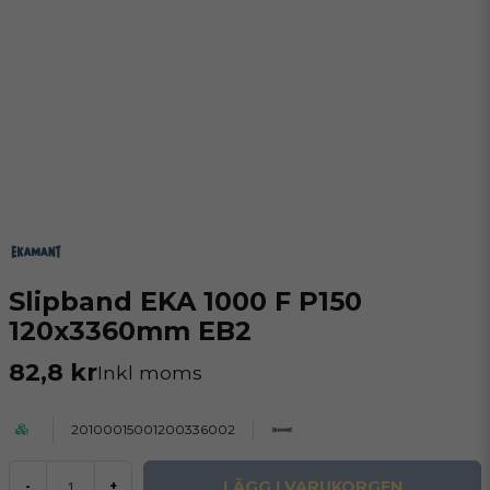
Slipband EKA 1000 F P150
120x3360mm EB2
82,8 kr
Inkl moms
20100015001200336002
LÄGG I VARUKORGEN
-
+