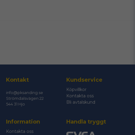
name
Namn
email
Mejladress
Ja, ni får publicera min fråga
Kontakt
Kundservice
Köpvillkor
info@pksanding.se
Kontakta oss
Strömdalsvägen 22
Bli avtalskund
544 31 Hjo
Information
Handla tryggt
Skicka fråga
Kontakta oss