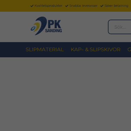
Kvalitetsprodukter
Snabba leveranser
Säker betalning
Sök...
SLIPMATERIAL
KAP- & SLIPSKIVOR
G