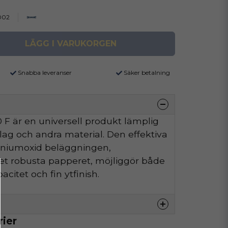
002
LÄGG I VARUKORGEN
Snabba leveranser
Säker betalning
F är en universell produkt lämplig
äslag och andra material. Den effektiva
iniumoxid beläggningen,
t robusta papperet, möjliggör både
citet och fin ytfinish.
rier