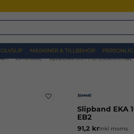
OLVSLIP
MASKINER & TILLBEHÖR
PERSONLIG
Hem
SLIPMATERIAL
Slipband EKA 1000 F P150 120x3600mm EB2
Slipband EKA 
EB2
91,2 kr
Inkl moms