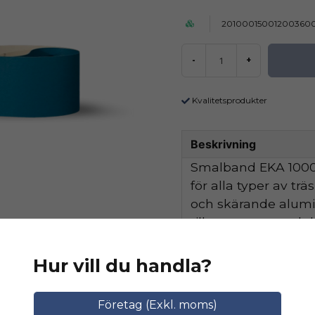
20100015001200360
-
+
Kvalitetsprodukter
Beskrivning
Smalband EKA 1000 
för alla typer av tr
och skärande alum
tillsammans med de
hög avverkningskapa
Hur vill du handla?
Ställ en produktfråga
Relaterade katego
Företag (Exkl. moms)
question