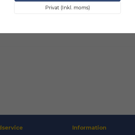
Fråga oss något om 
SLIPMATERIAL
Smala sl
Privat (Inkl. moms)
name
Namn
Ja, ni får public
service
Information