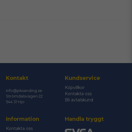
name
Namn
email
Mejladress
Ja, ni får publicera min fråga
Kontakt
Kundservice
Köpvillkor
info@pksanding.se
Kontakta oss
Strömdalsvägen 22
Bli avtalskund
544 31 Hjo
Information
Handla tryggt
Skicka fråga
Kontakta oss