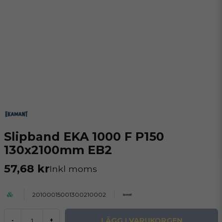
Slipband EKA 1000 F P150
130x2100mm EB2
57,68 kr
Inkl moms
20100015001300210002
LÄGG I VARUKORGEN
-
+