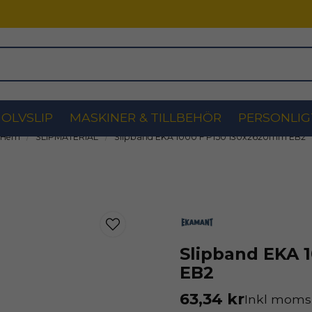
OLVSLIP
MASKINER & TILLBEHÖR
PERSONLIG
Hem
SLIPMATERIAL
Slipband EKA 1000 F P150 130x2620mm EB2
Slipband EKA 
EB2
63,34 kr
Inkl moms