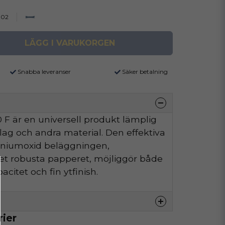
002
LÄGG I VARUKORGEN
Snabba leveranser
Säker betalning
F är en universell produkt lämplig
äslag och andra material. Den effektiva
iniumoxid beläggningen,
t robusta papperet, möjliggör både
citet och fin ytfinish.
rier