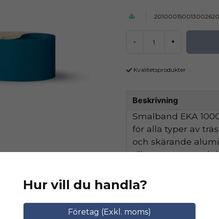
20100015001300262
-
+
Kvalitetsprodukter
Beskrivning
Smalband EKA 1000 
för alla typer av tr
och skärande alum
tillsammans med de
hög avverkningskapa
Hur vill du handla?
Ställ en produktfråga
Relaterade katego
Företag (Exkl. moms)
question