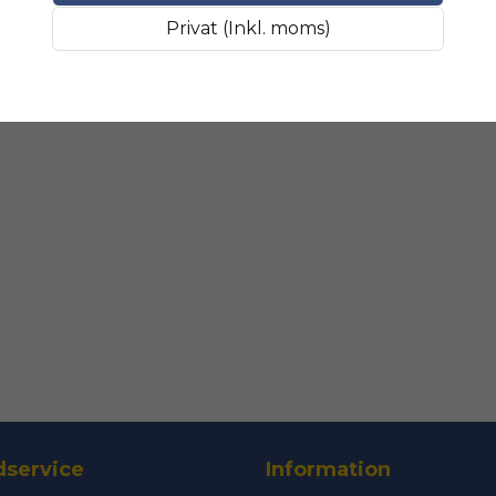
Fråga oss något om 
SLIPMATERIAL
Smala sl
Privat (Inkl. moms)
name
Namn
Ja, ni får public
service
Information