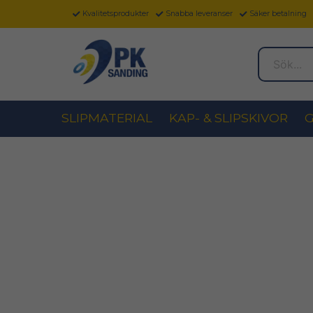
Kvalitetsprodukter
Snabba leveranser
Säker betalning
Sök...
SLIPMATERIAL
KAP- & SLIPSKIVOR
G