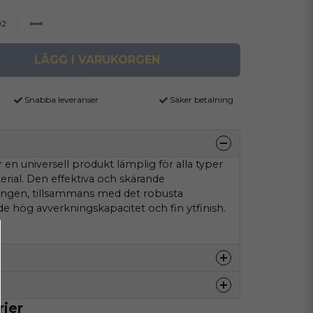
02
LÄGG I VARUKORGEN
Snabba leveranser
Säker betalning
en universell produkt lämplig för alla typer
erial. Den effektiva och skärande
ngen, tillsammans med det robusta
e hög avverkningskapacitet och fin ytfinish.
150
150mm
rier