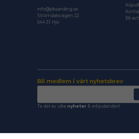
Köpvil
info@pksanding.se
Konta
Strömdalsvägen 22
Bli av
544 31 Hjo
Bli medlem i vårt nyhetsbrev
email
Mejladress
Ta del av våra
nyheter
& erbjudanden!
< !--Start of Tawk.to Script-- >