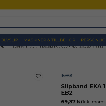
OLVSLIP
MASKINER & TILLBEHÖR
PERSONLIG
Hem
SLIPMATERIAL
Slipband EKA 1000 F P150 150x2515mm EB2
Slipband EKA 
EB2
69,37 kr
Inkl moms