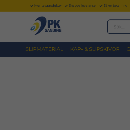
Kvalitetsprodukter
Snabba leveranser
Säker betalning
Sök...
SLIPMATERIAL
KAP- & SLIPSKIVOR
G