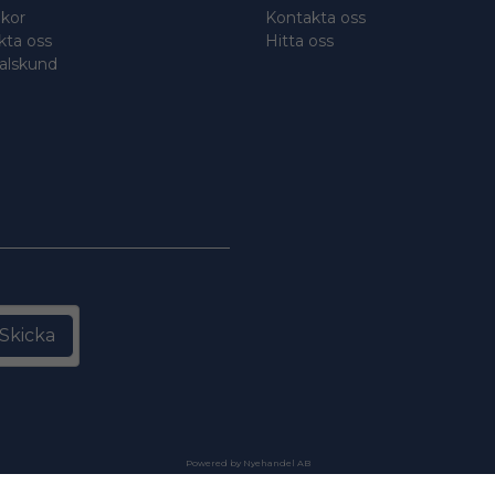
lkor
Kontakta oss
kta oss
Hitta oss
talskund
Skicka
Powered by Nyehandel AB