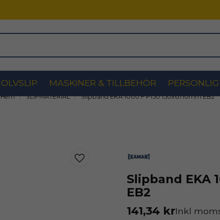
OLVSLIP
MASKINER & TILLBEHÖR
PERSONLIG
Hem
SLIPMATERIAL
Slipband EKA 1000 F P150 150x6710mm EB2
Slipband EKA 
EB2
141,34 kr
Inkl mom