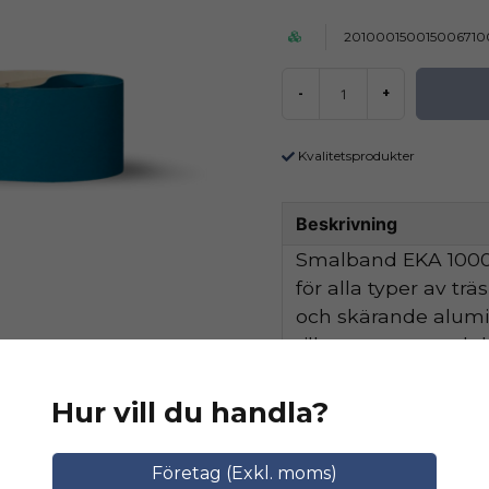
201000150015006710
-
+
Kvalitetsprodukter
Beskrivning
Smalband EKA 1000 
för alla typer av tr
och skärande alum
tillsammans med de
hög avverkningskapa
Hur vill du handla?
Ställ en produktfråga
Relaterade katego
Företag (Exkl. moms)
question