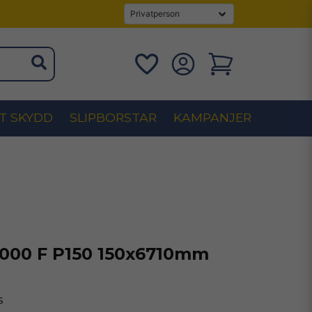
T SKYDD
SLIPBORSTAR
KAMPANJER
1000 F P150 150x6710mm
s