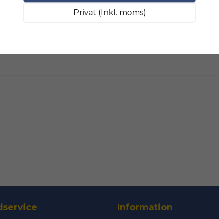
Fråga oss något om 
SLIPMATERIAL
Smala sl
Privat (Inkl. moms)
name
Namn
Ja, ni får public
service
Information