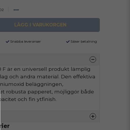
02
LÄGG I VARUKORGEN
Snabba leveranser
Säker betalning
F är en universell produkt lämplig
äslag och andra material. Den effektiva
iniumoxid beläggningen,
t robusta papperet, möjliggör både
citet och fin ytfinish.
rier