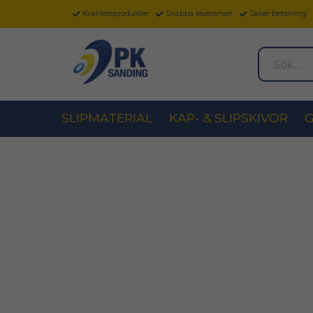
Kvalitetsprodukter
Snabba leveranser
Säker betalning
Sök...
SLIPMATERIAL
KAP- & SLIPSKIVOR
G