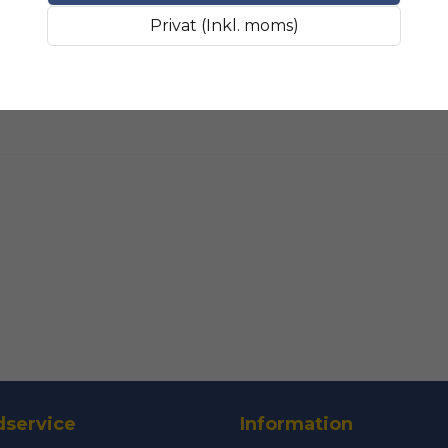
Fråga oss något om 
SLIPMATERIAL
Smala sl
Privat (Inkl. moms)
name
Namn
Ja, ni får public
service
Information