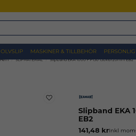
OLVSLIP
MASKINER & TILLBEHÖR
PERSONLIG
Hem
SLIPMATERIAL
Slipband EKA 1000 F P150 150x6720mm EB2
Slipband EKA 
EB2
141,48 kr
Inkl mom