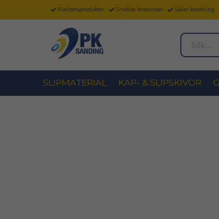
Kvalitetsprodukter
Snabba leveranser
Säker betalning
Sök...
SLIPMATERIAL
KAP- & SLIPSKIVOR
G