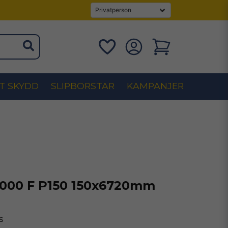
T SKYDD
SLIPBORSTAR
KAMPANJER
1000 F P150 150x6720mm
s