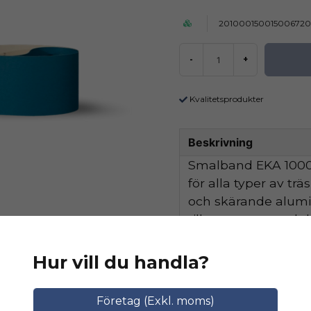
20100015001500672
-
+
Kvalitetsprodukter
Beskrivning
Smalband EKA 1000 
för alla typer av tr
och skärande alum
tillsammans med de
hög avverkningskapa
Hur vill du handla?
Ställ en produktfråga
Relaterade katego
Företag (Exkl. moms)
question