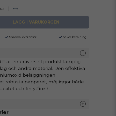
002
LÄGG I VARUKORGEN
Snabba leveranser
Säker betalning
F är en universell produkt lämplig
äslag och andra material. Den effektiva
iniumoxid beläggningen,
t robusta papperet, möjliggör både
citet och fin ytfinish.
rier