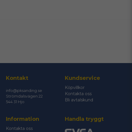
name
Namn
email
Mejladress
Ja, ni får publicera min fråga
Kontakt
Kundservice
Köpvillkor
info@pksanding.se
Kontakta oss
Strömdalsvägen 22
Bli avtalskund
544 31 Hjo
Information
Handla tryggt
Skicka fråga
Kontakta oss