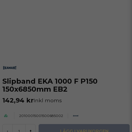
Slipband EKA 1000 F P150
150x6850mm EB2
142,94 kr
Inkl moms
20100015001500685002
LÄGG I VARUKORGEN
-
+