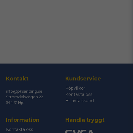
name
Namn
email
Mejladress
Ja, ni får publicera min fråga
Kontakt
Kundservice
Köpvillkor
info@pksanding.se
Kontakta oss
Strömdalsvägen 22
Bli avtalskund
544 31 Hjo
Information
Handla tryggt
Skicka fråga
Kontakta oss