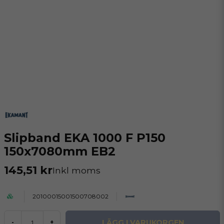
Slipband EKA 1000 F P150
150x7080mm EB2
145,51 kr
Inkl moms
20100015001500708002
LÄGG I VARUKORGEN
-
+