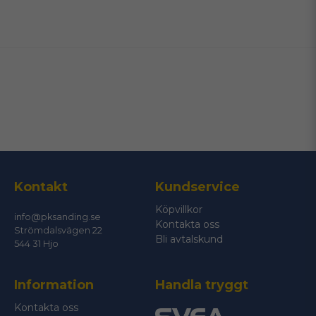
name
Namn
email
Mejladress
Ja, ni får publicera min fråga
Kontakt
Kundservice
Köpvillkor
info@pksanding.se
Kontakta oss
Strömdalsvägen 22
Bli avtalskund
544 31 Hjo
Information
Handla tryggt
Skicka fråga
Kontakta oss