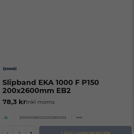
Slipband EKA 1000 F P150
200x2600mm EB2
78,3 kr
Inkl moms
20100015002000260002
LÄGG I VARUKORGEN
-
+