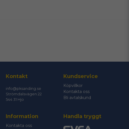
name
Namn
email
Mejladress
Ja, ni får publicera min fråga
Kontakt
Kundservice
Köpvillkor
info@pksanding.se
Kontakta oss
Strömdalsvägen 22
Bli avtalskund
544 31 Hjo
Information
Handla tryggt
Skicka fråga
Kontakta oss