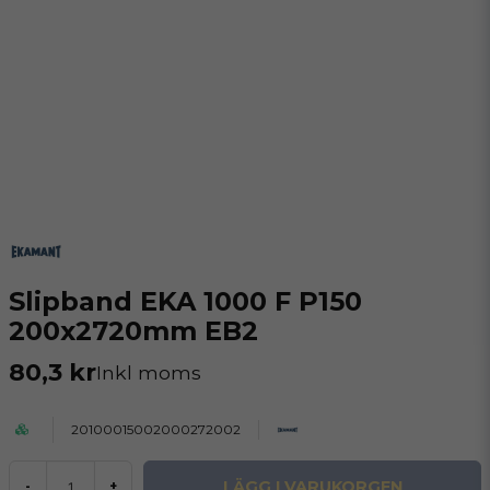
Slipband EKA 1000 F P150
200x2720mm EB2
80,3 kr
Inkl moms
20100015002000272002
LÄGG I VARUKORGEN
-
+