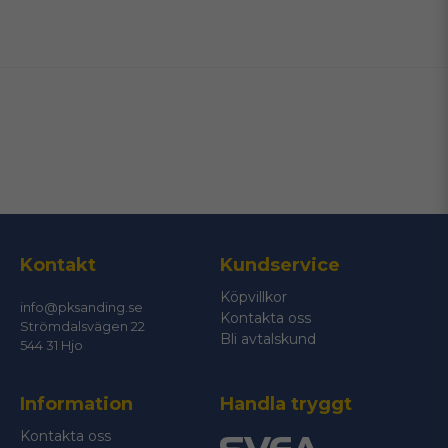
name
Namn
email
Mejladress
Ja, ni får publicera min fråga
Kontakt
Kundservice
Köpvillkor
info@pksanding.se
Kontakta oss
Strömdalsvägen 22
Bli avtalskund
544 31 Hjo
Information
Handla tryggt
Skicka fråga
Kontakta oss