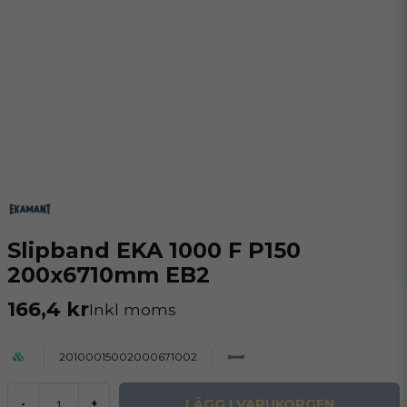
Slipband EKA 1000 F P150
200x6710mm EB2
166,4 kr
Inkl moms
20100015002000671002
LÄGG I VARUKORGEN
-
+