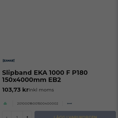
Slipband EKA 1000 F P180
150x4000mm EB2
103,73 kr
Inkl moms
20100018001500400002
LÄGG I VARUKORGEN
-
+