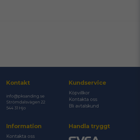
name
Namn
email
Mejladress
Ja, ni får publicera min fråga
Kontakt
Kundservice
Köpvillkor
info@pksanding.se
Kontakta oss
Strömdalsvägen 22
Bli avtalskund
544 31 Hjo
Information
Handla tryggt
Skicka fråga
Kontakta oss