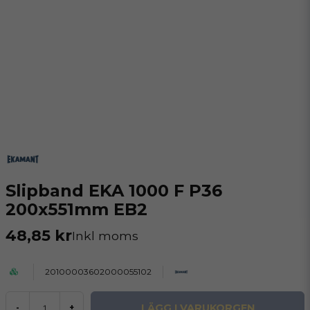
Slipband EKA 1000 F P36
200x551mm EB2
48,85 kr
Inkl moms
20100003602000055102
LÄGG I VARUKORGEN
-
+