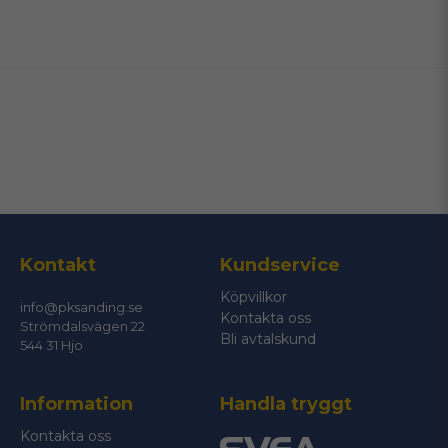
name
Namn
email
Mejladress
Ja, ni får publicera min fråga
Kontakt
Kundservice
Köpvillkor
info@pksanding.se
Kontakta oss
Strömdalsvägen 22
Bli avtalskund
544 31 Hjo
Information
Handla tryggt
Skicka fråga
Kontakta oss