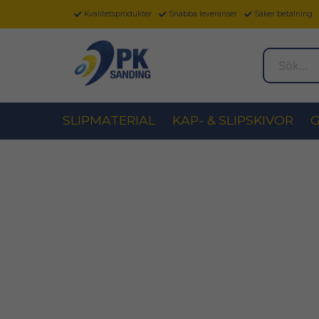
Kvalitetsprodukter
Snabba leveranser
Säker betalning
Sök...
SLIPMATERIAL
KAP- & SLIPSKIVOR
G