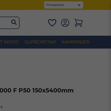
T SKYDD
SLIPBORSTAR
KAMPANJER
1000 F P50 150x5400mm
ms