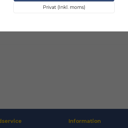
Fråga oss något om 
SLIPMATERIAL
Smala sl
Privat (Inkl. moms)
name
Namn
Ja, ni får public
service
Information