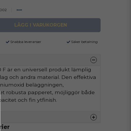
002
LÄGG I VARUKORGEN
Snabba leveranser
Säker betalning
F är en universell produkt lämplig
äslag och andra material. Den effektiva
iniumoxid beläggningen,
t robusta papperet, möjliggör både
citet och fin ytfinish.
rier