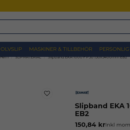
OLVSLIP
MASKINER & TILLBEHÖR
PERSONLIG
Hem
SLIPMATERIAL
Slipband EKA 1000 F P50 150x5400mm EB2
Slipband EKA 
EB2
150,84 kr
Inkl mo