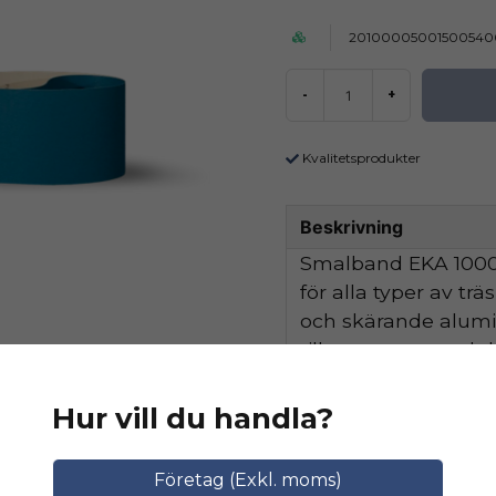
20100005001500540
-
+
Kvalitetsprodukter
Beskrivning
Smalband EKA 1000 
för alla typer av tr
och skärande alum
tillsammans med de
hög avverkningskapa
Hur vill du handla?
Ställ en produktfråga
Relaterade katego
Företag (Exkl. moms)
question