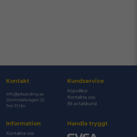
name
Namn
email
Mejladress
Ja, ni får publicera min fråga
Kontakt
Kundservice
Köpvillkor
info@pksanding.se
Kontakta oss
Strömdalsvägen 22
Bli avtalskund
544 31 Hjo
Information
Handla tryggt
Skicka fråga
Kontakta oss