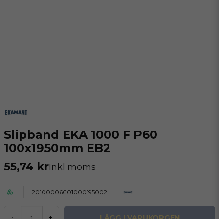
Slipband EKA 1000 F P60
100x1950mm EB2
55,74 kr
Inkl moms
20100006001000195002
LÄGG I VARUKORGEN
-
+