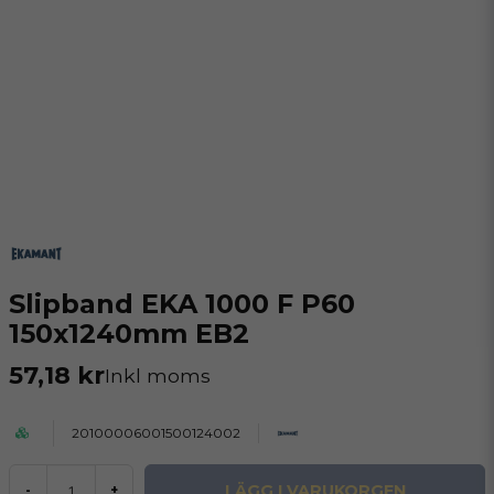
Slipband EKA 1000 F P60
150x1240mm EB2
57,18 kr
Inkl moms
20100006001500124002
LÄGG I VARUKORGEN
-
+