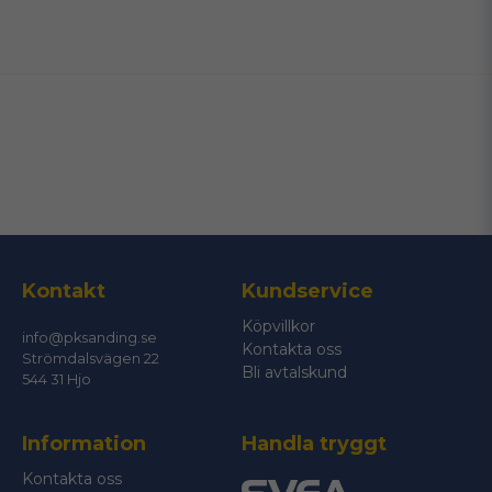
name
Namn
email
Mejladress
Ja, ni får publicera min fråga
Kontakt
Kundservice
Köpvillkor
info@pksanding.se
Kontakta oss
Strömdalsvägen 22
Bli avtalskund
544 31 Hjo
Information
Handla tryggt
Skicka fråga
Kontakta oss