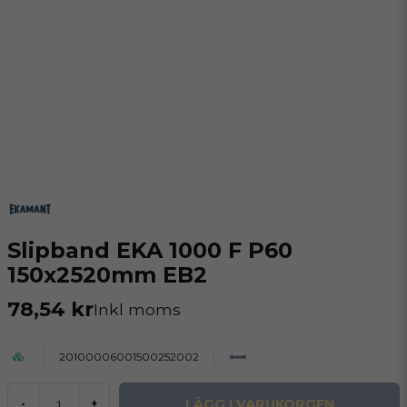
Slipband EKA 1000 F P60
150x2520mm EB2
78,54 kr
Inkl moms
20100006001500252002
LÄGG I VARUKORGEN
-
+