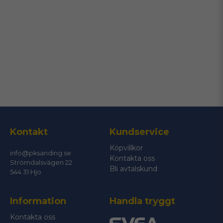
name
Namn
email
Mejladress
Ja, ni får publicera min fråga
Kontakt
Kundservice
Köpvillkor
info@pksanding.se
Kontakta oss
Strömdalsvägen 22
Bli avtalskund
544 31 Hjo
Information
Handla tryggt
Skicka fråga
Kontakta oss