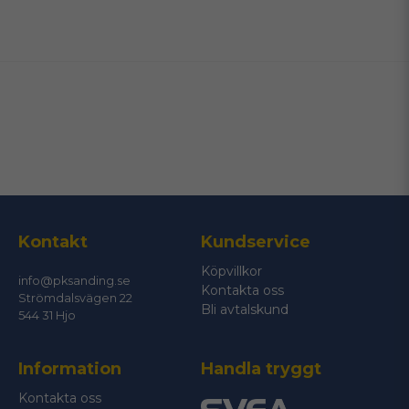
name
Namn
email
Mejladress
Ja, ni får publicera min fråga
Kontakt
Kundservice
Köpvillkor
info@pksanding.se
Kontakta oss
Strömdalsvägen 22
Bli avtalskund
544 31 Hjo
Information
Handla tryggt
Skicka fråga
Kontakta oss