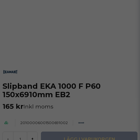
Slipband EKA 1000 F P60
150x6910mm EB2
165 kr
Inkl moms
20100006001500691002
LÄGG I VARUKORGEN
-
+