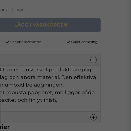
0002
LÄGG I VARUKORGEN
Snabba leveranser
Säker betalning
F är en universell produkt lämplig
äslag och andra material. Den effektiva
iniumoxid beläggningen,
t robusta papperet, möjliggör både
citet och fin ytfinish.
rier