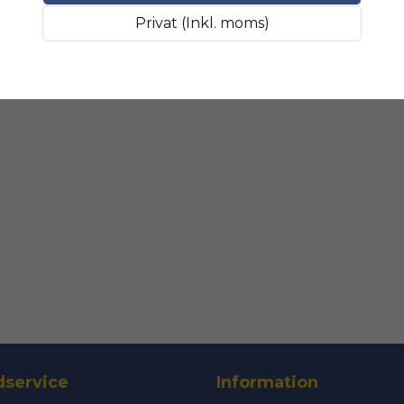
Fråga oss något om 
SLIPMATERIAL
Smala sl
Privat (Inkl. moms)
name
Namn
Ja, ni får public
service
Information