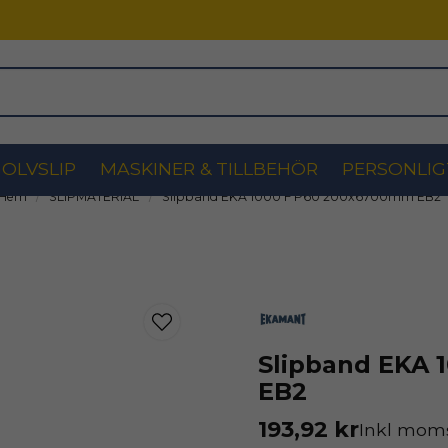
OLVSLIP
MASKINER & TILLBEHÖR
PERSONLIG
Hem
SLIPMATERIAL
Slipband EKA 1000 F P60 200x6700mm EB2
Slipband EKA 
EB2
193,92 kr
Inkl mom