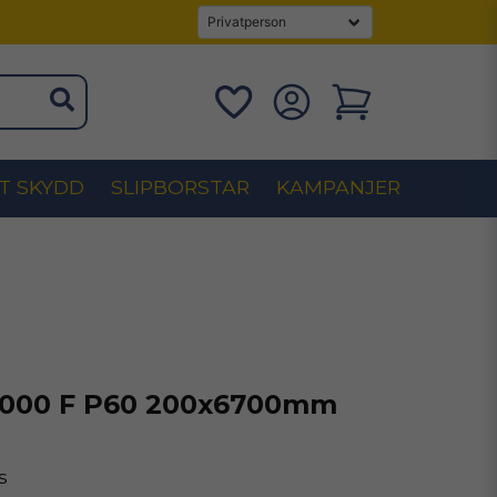
T SKYDD
SLIPBORSTAR
KAMPANJER
1000 F P60 200x6700mm
s