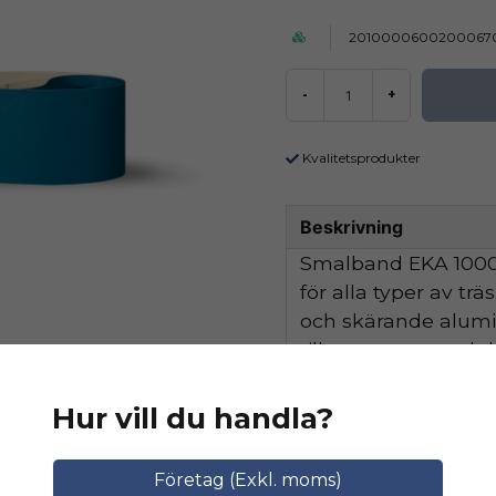
2010000600200067
-
+
Kvalitetsprodukter
Beskrivning
Smalband EKA 1000 
för alla typer av tr
och skärande alum
tillsammans med de
hög avverkningskapa
Hur vill du handla?
Ställ en produktfråga
Relaterade katego
Företag (Exkl. moms)
question