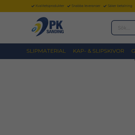
Kvalitetsprodukter
Snabba leveranser
Säker betalning
Sök...
SLIPMATERIAL
KAP- & SLIPSKIVOR
G