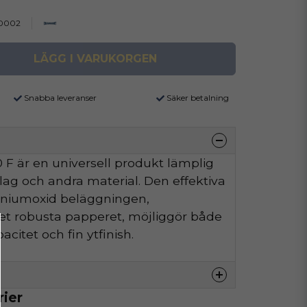
0002
LÄGG I VARUKORGEN
Snabba leveranser
Säker betalning
F är en universell produkt lämplig
äslag och andra material. Den effektiva
iniumoxid beläggningen,
t robusta papperet, möjliggör både
citet och fin ytfinish.
rier