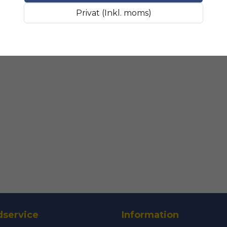
Fråga oss något om 
SLIPMATERIAL
Smala sl
Privat (Inkl. moms)
name
Namn
Ja, ni får public
service
Information