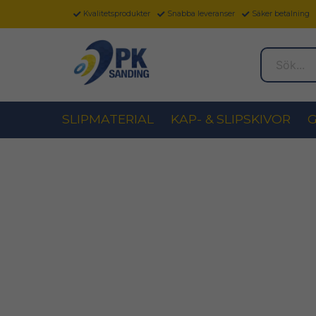
Kvalitetsprodukter
Snabba leveranser
Säker betalning
Sök...
SLIPMATERIAL
KAP- & SLIPSKIVOR
G