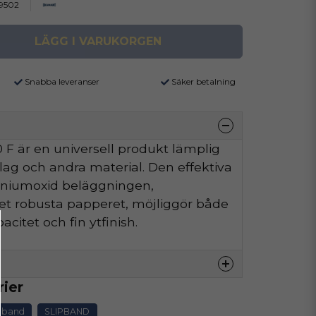
9502
LÄGG I VARUKORGEN
Snabba leveranser
Säker betalning
F är en universell produkt lämplig
äslag och andra material. Den effektiva
iniumoxid beläggningen,
t robusta papperet, möjliggör både
citet och fin ytfinish.
rier
denna produkten...
ipband
SLIPBAND