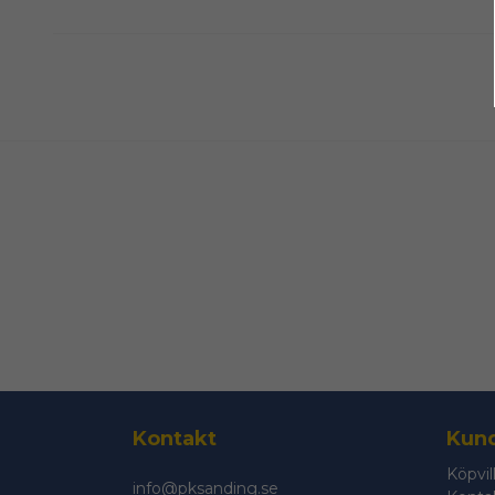
Kontakt
Kund
Köpvil
info@pksanding.se