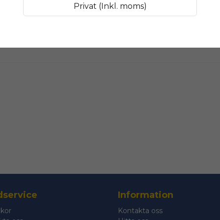
Privat (Inkl. moms)
name
Namn
Ja, ni får public
service
Information
lkor
Kontakta oss