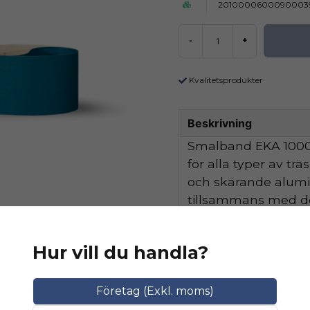
2010000600090003
-
+
Kvalitetsprodukter
Beskrivning
Smalband EKA 1000 
för alla typer av tr
och skärande alum
tillsammans med de
hög avverkningskapa
Hur vill du handla?
Ställ en produktfråga
Relaterade katego
question
Företag (Exkl. moms)
Fråga oss något om 
SLIPMATERIAL
Smala sl