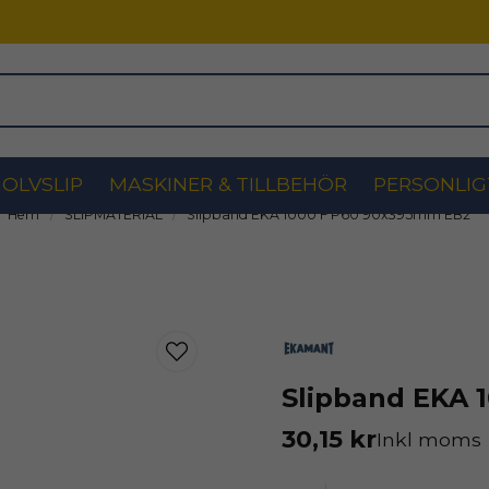
OLVSLIP
MASKINER & TILLBEHÖR
PERSONLIG
Hem
SLIPMATERIAL
Slipband EKA 1000 F P60 90x395mm EB2
Slipband EKA 
30,15 kr
Inkl moms