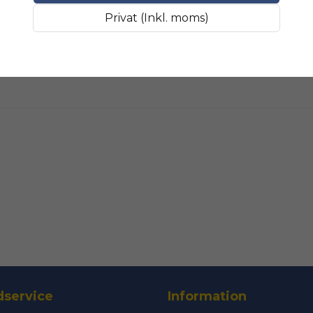
Fråga oss något om 
SLIPMATERIAL
Smala sl
Privat (Inkl. moms)
name
Namn
Ja, ni får public
service
Information