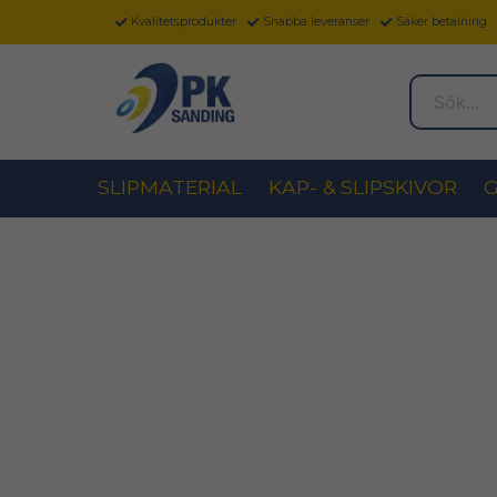
Kvalitetsprodukter
Snabba leveranser
Säker betalning
Sök...
SLIPMATERIAL
KAP- & SLIPSKIVOR
G