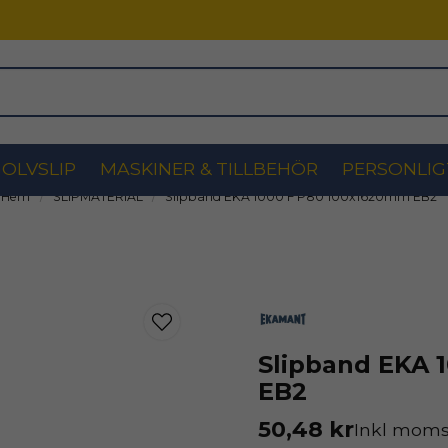
OLVSLIP
MASKINER & TILLBEHÖR
PERSONLIG
Hem
SLIPMATERIAL
Slipband EKA 1000 F P80 100x1620mm EB2
Slipband EKA 
EB2
50,48 kr
Inkl mom