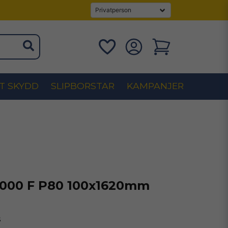
T SKYDD
SLIPBORSTAR
KAMPANJER
1000 F P80 100x1620mm
s