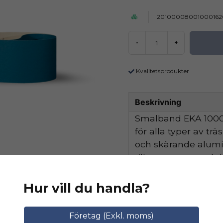
20100008001000162
-
+
Kvalitetsprodukter
Beskrivning
Smalband EKA 1000 
för alla typer av tr
och skärande alum
tillsammans med de
hög avverkningskapa
Hur vill du handla?
Ställ en produktfråga
Relaterade katego
Företag (Exkl. moms)
question