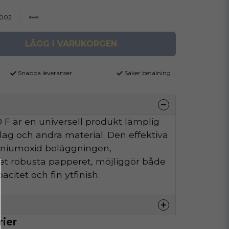
002
LÄGG I VARUKORGEN
Snabba leveranser
Säker betalning
F är en universell produkt lämplig
äslag och andra material. Den effektiva
iniumoxid beläggningen,
t robusta papperet, möjliggör både
citet och fin ytfinish.
rier