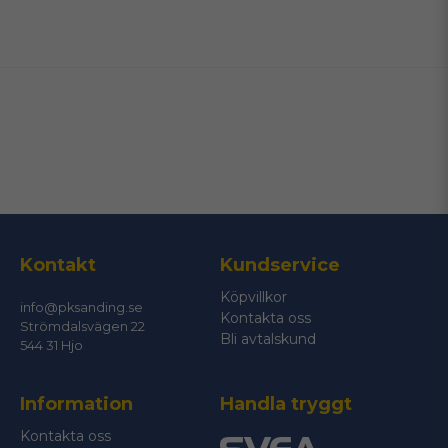
name
Namn
email
Mejladress
Ja, ni får publicera min fråga
Kontakt
Kundservice
Köpvillkor
info@pksanding.se
Kontakta oss
Strömdalsvägen 22
Bli avtalskund
544 31 Hjo
Information
Handla tryggt
Skicka fråga
Kontakta oss