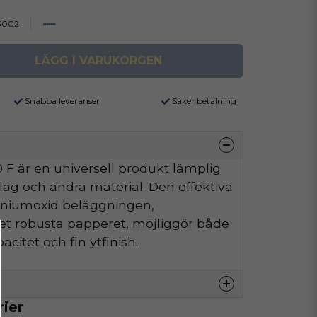
3002
LÄGG I VARUKORGEN
Snabba leveranser
Säker betalning
F är en universell produkt lämplig
äslag och andra material. Den effektiva
iniumoxid beläggningen,
t robusta papperet, möjliggör både
citet och fin ytfinish.
rier