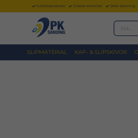
Kvalitetsprodukter
Snabba leveranser
Säker betalning
Sök...
SLIPMATERIAL
KAP- & SLIPSKIVOR
G