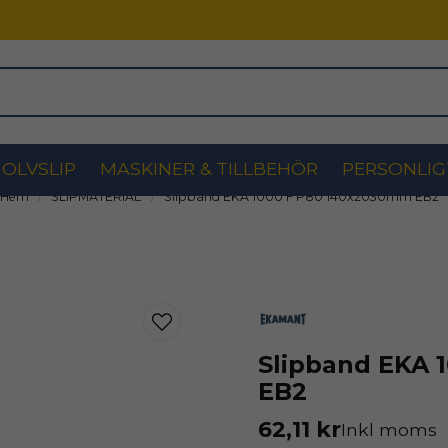
OLVSLIP
MASKINER & TILLBEHÖR
PERSONLIG
Hem
SLIPMATERIAL
Slipband EKA 1000 F P80 140x2030mm EB2
Slipband EKA 
EB2
62,11 kr
Inkl moms