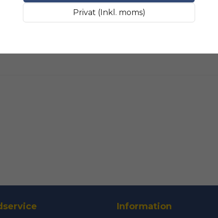
Fråga oss något om 
SLIPMATERIAL
Smala sl
Privat (Inkl. moms)
name
Namn
Ja, ni får public
service
Information