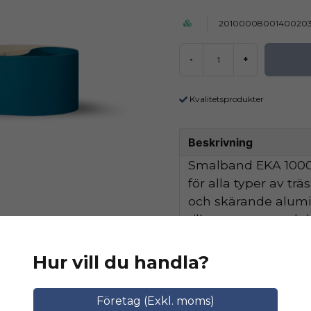
2010000800140020
-
+
Kvalitetsprodukter
Beskrivning
Smalband EKA 1000 
för alla typer av tr
och skärande alum
tillsammans med de
hög avverkningskapa
Hur vill du handla?
Ställ en produktfråga
Relaterade katego
Företag (Exkl. moms)
question