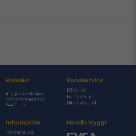
name
Namn
email
Mejladress
Ja, ni får publicera min fråga
Kontakt
Kundservice
Köpvillkor
info@pksanding.se
Kontakta oss
Strömdalsvägen 22
Bli avtalskund
544 31 Hjo
Information
Handla tryggt
Skicka fråga
Kontakta oss