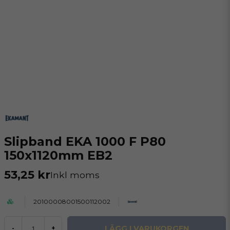
Slipband EKA 1000 F P80
150x1120mm EB2
53,25 kr
Inkl moms
20100008001500112002
LÄGG I VARUKORGEN
-
+