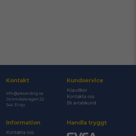
name
Namn
email
Mejladress
Ja, ni får publicera min fråga
Kontakt
Kundservice
Köpvillkor
info@pksanding.se
Kontakta oss
Strömdalsvägen 22
Bli avtalskund
544 31 Hjo
Information
Handla tryggt
Skicka fråga
Kontakta oss