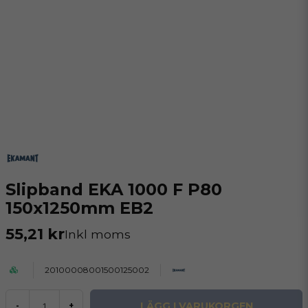
Slipband EKA 1000 F P80
150x1250mm EB2
55,21 kr
Inkl moms
20100008001500125002
LÄGG I VARUKORGEN
-
+