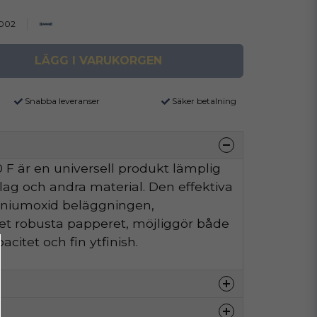
002
LÄGG I VARUKORGEN
Snabba leveranser
Säker betalning
F är en universell produkt lämplig
äslag och andra material. Den effektiva
iniumoxid beläggningen,
t robusta papperet, möjliggör både
citet och fin ytfinish.
80