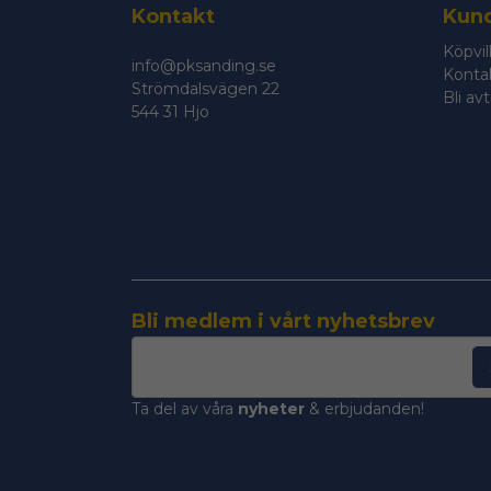
Kontakt
Kund
Köpvil
info@pksanding.se
Konta
Strömdalsvägen 22
Bli av
544 31 Hjo
Bli medlem i vårt nyhetsbrev
email
Mejladress
Ta del av våra
nyheter
& erbjudanden!