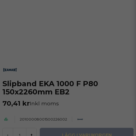
Slipband EKA 1000 F P80
150x2260mm EB2
70,41 kr
Inkl moms
20100008001500226002
LÄGG I VARUKORGEN
-
+