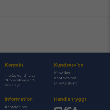
name
Namn
email
Mejladress
Ja, ni får publicera min fråga
Kontakt
Kundservice
Köpvillkor
info@pksanding.se
Kontakta oss
Strömdalsvägen 22
Bli avtalskund
544 31 Hjo
Information
Handla tryggt
Skicka fråga
Kontakta oss