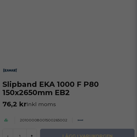
Slipband EKA 1000 F P80
150x2650mm EB2
76,2 kr
Inkl moms
20100008001500265002
LÄGG I VARUKORGEN
-
+