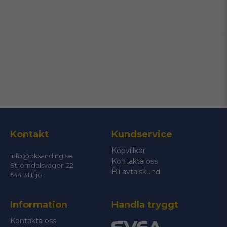
name
Namn
email
Mejladress
Ja, ni får publicera min fråga
Kontakt
Kundservice
Köpvillkor
info@pksanding.se
Kontakta oss
Strömdalsvägen 22
Bli avtalskund
544 31 Hjo
Information
Handla tryggt
Skicka fråga
Kontakta oss