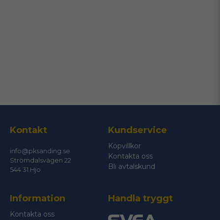
name
Namn
email
Mejladress
Ja, ni får publicera min fråga
Kontakt
Kundservice
Köpvillkor
info@pksanding.se
Kontakta oss
Strömdalsvägen 22
Bli avtalskund
544 31 Hjo
Information
Handla tryggt
Skicka fråga
Kontakta oss