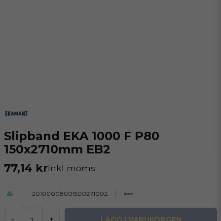
Slipband EKA 1000 F P80
150x2710mm EB2
77,14 kr
Inkl moms
20100008001500271002
LÄGG I VARUKORGEN
-
+