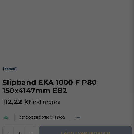
Slipband EKA 1000 F P80
150x4147mm EB2
112,22 kr
Inkl moms
20100008001500414702
LÄGG I VARUKORGEN
-
+