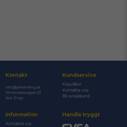
name
Namn
email
Mejladress
Ja, ni får publicera min fråga
Kontakt
Kundservice
Köpvillkor
info@pksanding.se
Kontakta oss
Strömdalsvägen 22
Bli avtalskund
544 31 Hjo
Information
Handla tryggt
Skicka fråga
Kontakta oss