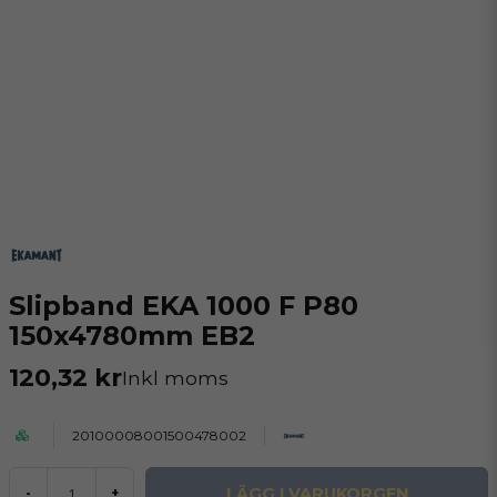
Slipband EKA 1000 F P80
150x4780mm EB2
120,32 kr
Inkl moms
20100008001500478002
LÄGG I VARUKORGEN
-
+