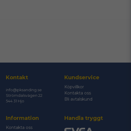
name
Namn
email
Mejladress
Ja, ni får publicera min fråga
Kontakt
Kundservice
Köpvillkor
info@pksanding.se
Kontakta oss
Strömdalsvägen 22
Bli avtalskund
544 31 Hjo
Information
Handla tryggt
Skicka fråga
Kontakta oss