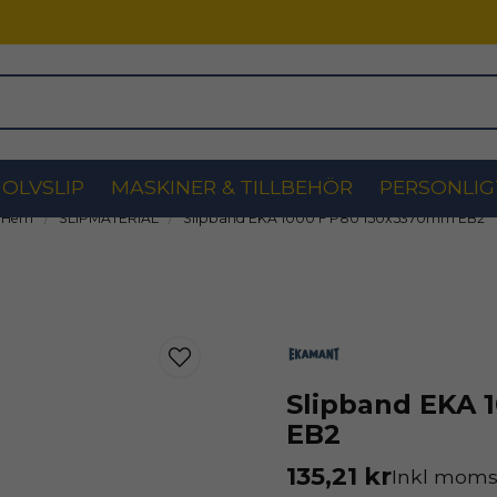
OLVSLIP
MASKINER & TILLBEHÖR
PERSONLIG
Hem
SLIPMATERIAL
Slipband EKA 1000 F P80 150x5370mm EB2
Slipband EKA 
EB2
135,21 kr
Inkl mom