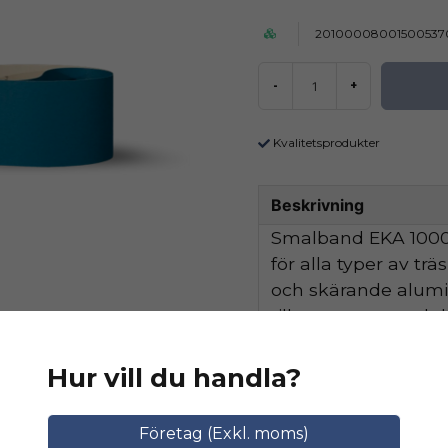
20100008001500537
-
+
Kvalitetsprodukter
Beskrivning
Smalband EKA 1000 
för alla typer av tr
och skärande alum
tillsammans med de
hög avverkningskapa
Hur vill du handla?
Ställ en produktfråga
Relaterade katego
Företag (Exkl. moms)
question