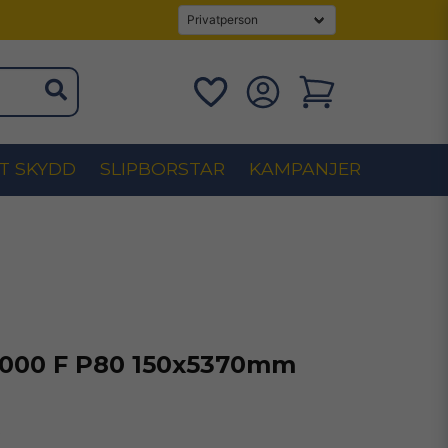
T SKYDD
SLIPBORSTAR
KAMPANJER
1000 F P80 150x5370mm
s