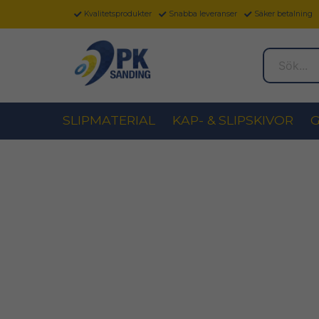
Kvalitetsprodukter
Snabba leveranser
Säker betalning
Sök...
SLIPMATERIAL
KAP- & SLIPSKIVOR
G