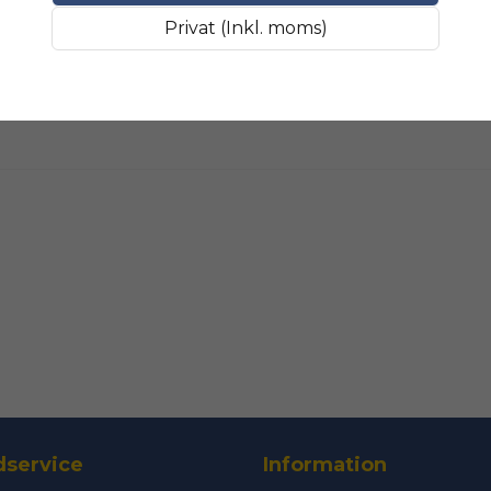
Fråga oss något om 
SLIPMATERIAL
Smala sl
Privat (Inkl. moms)
name
Namn
Ja, ni får public
service
Information