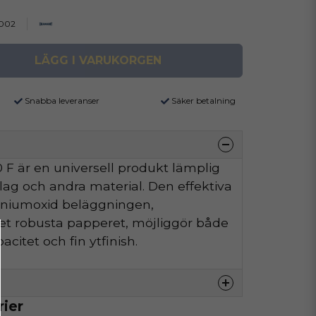
002
LÄGG I VARUKORGEN
Snabba leveranser
Säker betalning
F är en universell produkt lämplig
äslag och andra material. Den effektiva
iniumoxid beläggningen,
t robusta papperet, möjliggör både
citet och fin ytfinish.
rier