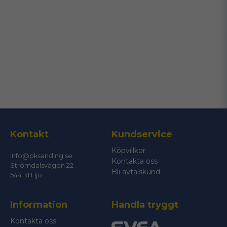
name
Namn
email
Mejladress
Ja, ni får publicera min fråga
Kontakt
Kundservice
Köpvillkor
info@pksanding.se
Kontakta oss
Strömdalsvägen 22
Bli avtalskund
544 31 Hjo
Information
Handla tryggt
Skicka fråga
Kontakta oss