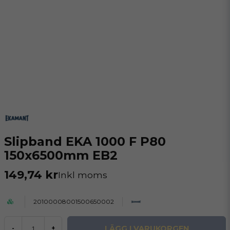
Slipband EKA 1000 F P80
150x6500mm EB2
149,74 kr
Inkl moms
20100008001500650002
LÄGG I VARUKORGEN
-
+