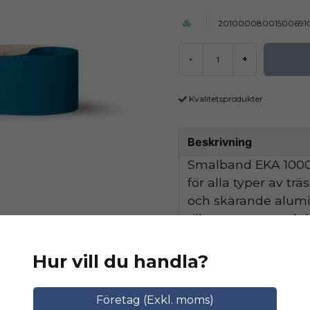
20100008001500691
-
+
Kvalitetsprodukter
Beskrivning
Smalband EKA 1000 
för alla typer av tr
och skärande alum
tillsammans med de
hög avverkningskapa
Hur vill du handla?
Ställ en produktfråga
Relaterade katego
Företag (Exkl. moms)
question