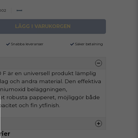
002
LÄGG I VARUKORGEN
Snabba leveranser
Säker betalning
F är en universell produkt lämplig
äslag och andra material. Den effektiva
iniumoxid beläggningen,
t robusta papperet, möjliggör både
citet och fin ytfinish.
rier