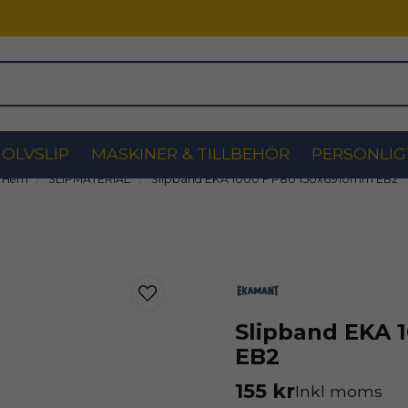
OLVSLIP
MASKINER & TILLBEHÖR
PERSONLIG
Hem
SLIPMATERIAL
Slipband EKA 1000 F P80 150x6910mm EB2
Slipband EKA 
EB2
155 kr
Inkl moms