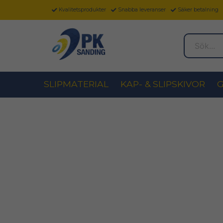
Kvalitetsprodukter
Snabba leveranser
Säker betalning
Sök...
SLIPMATERIAL
KAP- & SLIPSKIVOR
G