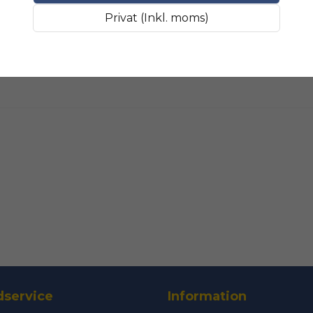
Fråga oss något om 
SLIPMATERIAL
Smala sl
Privat (Inkl. moms)
name
Namn
Ja, ni får public
service
Information