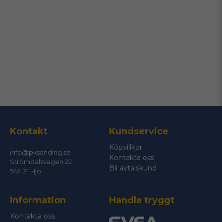
name
Namn
email
Mejladress
Ja, ni får publicera min fråga
Kontakt
Kundservice
Köpvillkor
info@pksanding.se
Kontakta oss
Strömdalsvägen 22
Bli avtalskund
544 31 Hjo
Information
Handla tryggt
Skicka fråga
Kontakta oss