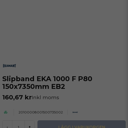
Slipband EKA 1000 F P80
150x7350mm EB2
160,67 kr
Inkl moms
20100008001500735002
LÄGG I VARUKORGEN
-
+