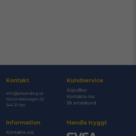
name
Namn
email
Mejladress
Ja, ni får publicera min fråga
Kontakt
Kundservice
Köpvillkor
info@pksanding.se
Kontakta oss
Strömdalsvägen 22
Bli avtalskund
544 31 Hjo
Information
Handla tryggt
Skicka fråga
Kontakta oss