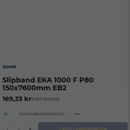
Slipband EKA 1000 F P80
150x7600mm EB2
169,33 kr
Inkl moms
20100008001500760002
LÄGG I VARUKORGEN
-
+