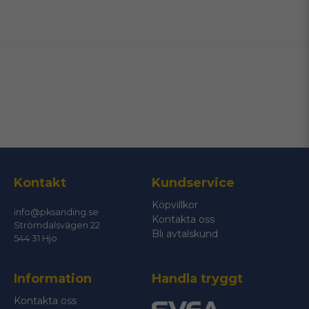
name
Namn
email
Mejladress
Ja, ni får publicera min fråga
Kontakt
Kundservice
Köpvillkor
info@pksanding.se
Kontakta oss
Strömdalsvägen 22
Bli avtalskund
544 31 Hjo
Information
Handla tryggt
Skicka fråga
Kontakta oss