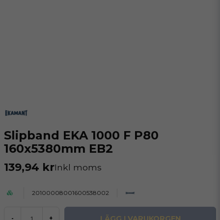
Slipband EKA 1000 F P80
160x5380mm EB2
139,94 kr
Inkl moms
20100008001600538002
LÄGG I VARUKORGEN
-
+