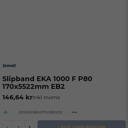
Slipband EKA 1000 F P80
170x5522mm EB2
146,64 kr
Inkl moms
20100008001700552202
LÄGG I VARUKORGEN
-
+