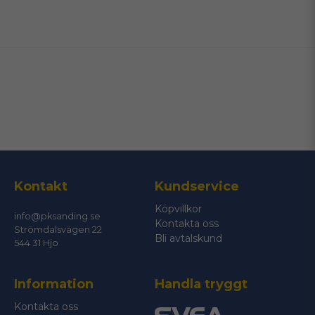
name
Namn
email
Mejladress
Ja, ni får publicera min fråga
Kontakt
Kundservice
Köpvillkor
info@pksanding.se
Kontakta oss
Strömdalsvägen 22
Bli avtalskund
544 31 Hjo
Information
Handla tryggt
Skicka fråga
Kontakta oss