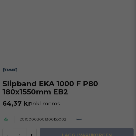
Slipband EKA 1000 F P80
180x1550mm EB2
64,37 kr
Inkl moms
20100008001800155002
LÄGG I VARUKORGEN
-
+