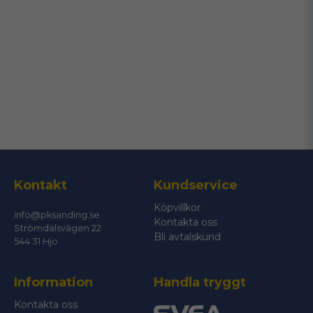
name
Namn
email
Mejladress
Ja, ni får publicera min fråga
Kontakt
Kundservice
Köpvillkor
info@pksanding.se
Kontakta oss
Strömdalsvägen 22
Bli avtalskund
544 31 Hjo
Information
Handla tryggt
Skicka fråga
Kontakta oss