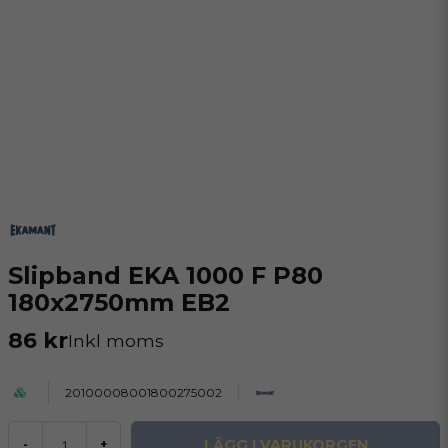
Slipband EKA 1000 F P80
180x2750mm EB2
86 kr
Inkl moms
20100008001800275002
LÄGG I VARUKORGEN
-
+