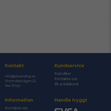
name
Namn
email
Mejladress
Ja, ni får publicera min fråga
Kontakt
Kundservice
Köpvillkor
info@pksanding.se
Kontakta oss
Strömdalsvägen 22
Bli avtalskund
544 31 Hjo
Information
Handla tryggt
Skicka fråga
Kontakta oss