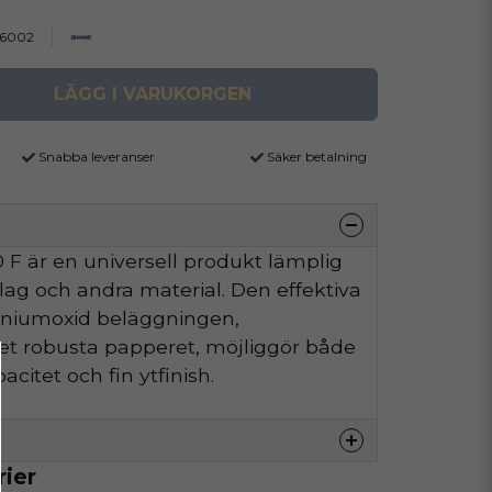
6002
LÄGG I VARUKORGEN
Snabba leveranser
Säker betalning
F är en universell produkt lämplig
äslag och andra material. Den effektiva
iniumoxid beläggningen,
t robusta papperet, möjliggör både
citet och fin ytfinish.
rier