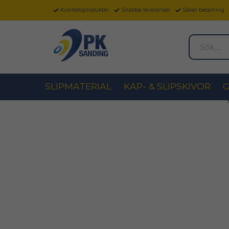
Kvalitetsprodukter
Snabba leveranser
Säker betalning
Sök...
SLIPMATERIAL
KAP- & SLIPSKIVOR
G