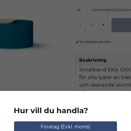
2010000800200030
-
+
Kvalitetsprodukter
Beskrivning
Smalband EKA 1000 
för alla typer av tr
och skärande alum
tillsammans med de
hög avverkningskapa
Hur vill du handla?
Ställ en produktfråga
Relaterade katego
Företag (Exkl. moms)
question