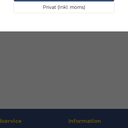
Fråga oss något om 
SLIPMATERIAL
Smala sl
Privat (Inkl. moms)
name
Namn
Ja, ni får public
service
Information