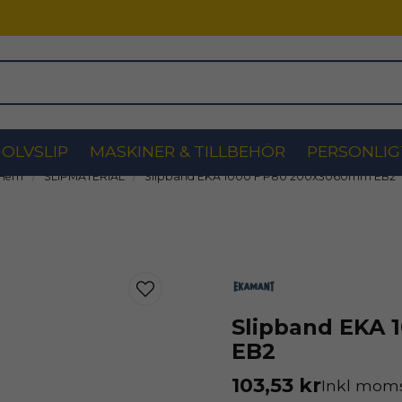
OLVSLIP
MASKINER & TILLBEHÖR
PERSONLIG
Hem
SLIPMATERIAL
Slipband EKA 1000 F P80 200x3060mm EB2
Slipband EKA 
EB2
103,53 kr
Inkl mom