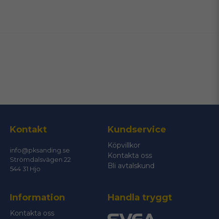
name
Namn
email
Mejladress
Ja, ni får publicera min fråga
Kontakt
Kundservice
Köpvillkor
info@pksanding.se
Kontakta oss
Strömdalsvägen 22
Bli avtalskund
544 31 Hjo
Information
Handla tryggt
Skicka fråga
Kontakta oss