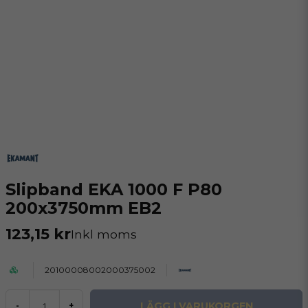
Slipband EKA 1000 F P80
200x3750mm EB2
123,15 kr
Inkl moms
20100008002000375002
LÄGG I VARUKORGEN
-
+