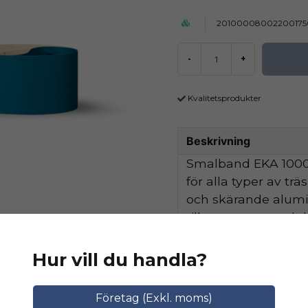
20100008002200175
-
+
Kvalitetsprodukter
Beskrivning
Smalband EKA 1000 
för alla typer av tr
och skärande alum
tillsammans med de
hög avverkningskapa
Hur vill du handla?
Ställ en produktfråga
Relaterade katego
Företag (Exkl. moms)
question