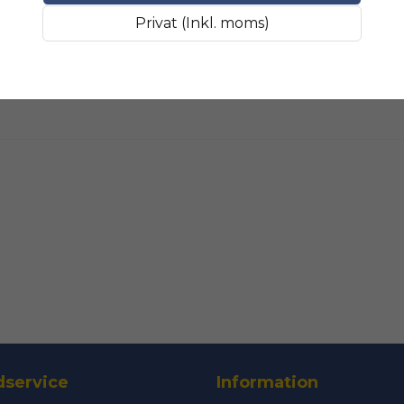
Fråga oss något om 
SLIPMATERIAL
Smala sl
Privat (Inkl. moms)
name
Namn
Ja, ni får public
service
Information